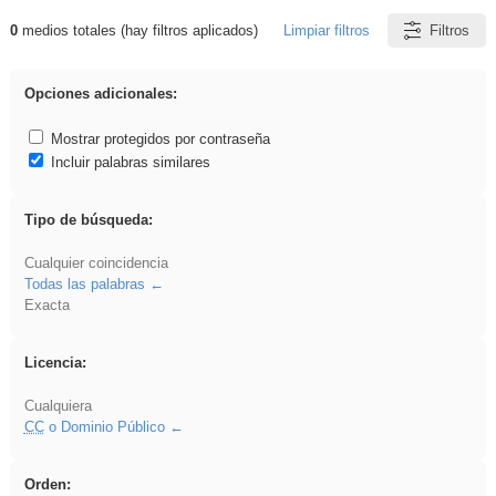
0
medios totales (hay filtros aplicados)
Limpiar filtros
Filtros
Resultados de: Explorations
Opciones adicionales:
Mostrar protegidos por contraseña
Incluir palabras similares
Tipo de búsqueda:
Cualquier coincidencia
Todas las palabras
Exacta
Licencia:
Cualquiera
CC
o Dominio Público
Orden: