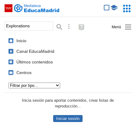
Mediateca de EducaMadrid
Saltar navegación
Servic
Educa
Palabra o frase:
Búsqueda avanzada
Ayuda
(en
ventana
Inicio
nueva)
Canal EducaMadrid
Últimos contenidos
Centros
Tipo de contenido:
Inicia sesión para aportar contenidos, crear listas de
reproducción...
Iniciar sesión