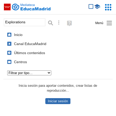
Mediateca de EducaMadrid
Saltar navegación
Servic
Educa
Palabra o frase:
Búsqueda avanzada
Ayuda
(en
ventana
Inicio
nueva)
Canal EducaMadrid
Últimos contenidos
Centros
Tipo de contenido:
Inicia sesión para aportar contenidos, crear listas de
reproducción...
Iniciar sesión