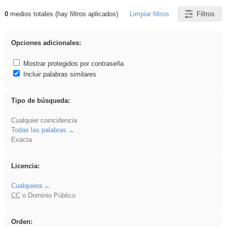
0
medios totales (hay filtros aplicados)
Limpiar filtros
Filtros
Resultados de: Explorations
Opciones adicionales:
Mostrar protegidos por contraseña
Incluir palabras similares
Tipo de búsqueda:
Cualquier coincidencia
Todas las palabras
Exacta
Licencia:
Cualquiera
CC
o Dominio Público
Orden: