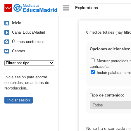
Mediateca de EducaMadrid
Saltar navegación
Palabra o frase:
Inicio
Canal EducaMadrid
0
medios totales (hay filtr
Resultados de: 
Últimos contenidos
Opciones adicionales:
Centros
Tipo de contenido:
Mostrar protegidos 
contraseña
Incluir palabras simi
Inicia sesión para aportar
contenidos, crear listas de
reproducción...
Tipo de contenido:
Iniciar sesión
No se ha encontrado ni