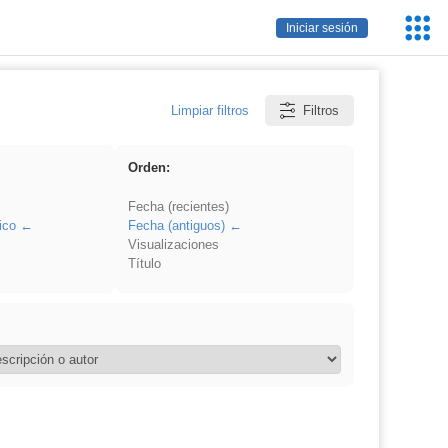
Servic
Iniciar sesión
Educa
Limpiar filtros
Filtros
Orden:
Fecha (recientes)
ico
Fecha (antiguos)
Visualizaciones
Título