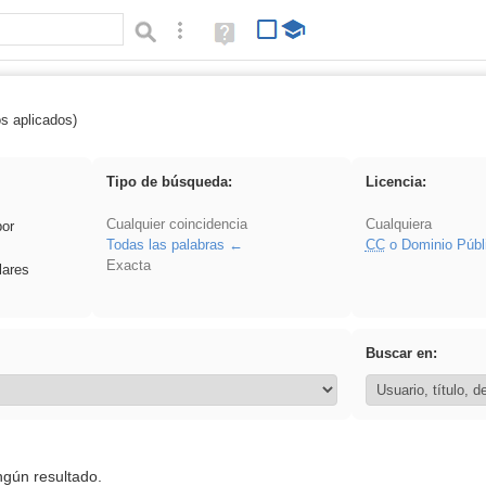
Búsqueda avanzada
Ayuda
(en
ventana
nueva)
os aplicados)
Explorations
Tipo de búsqueda:
Licencia:
Cualquier coincidencia
Cualquiera
por
Todas las palabras
CC
o Dominio Públ
Exacta
lares
Buscar en:
ngún resultado.