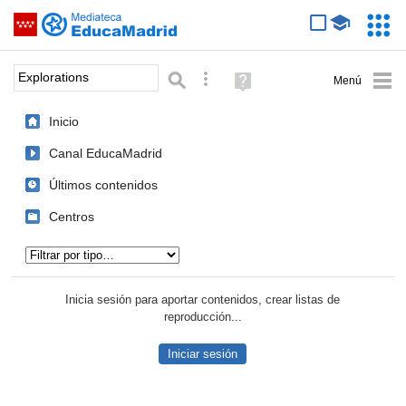
Mediateca de EducaMadrid
Saltar navegación
Servic
Educa
Palabra o frase:
Búsqueda avanzada
Ayuda
(en
ventana
Inicio
nueva)
Canal EducaMadrid
Últimos contenidos
Centros
Tipo de contenido:
Inicia sesión para aportar contenidos, crear listas de
reproducción...
Iniciar sesión