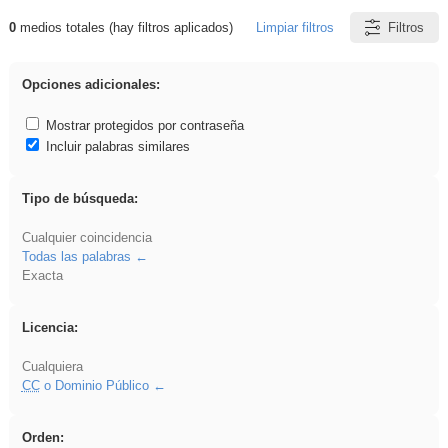
0
medios totales (hay filtros aplicados)
Limpiar filtros
Filtros
Resultados de: Explorations
Opciones adicionales:
Mostrar protegidos por contraseña
Incluir palabras similares
Tipo de búsqueda:
Cualquier coincidencia
Todas las palabras
Exacta
Licencia:
Cualquiera
CC
o Dominio Público
Orden: