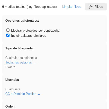
0
medios totales (hay filtros aplicados)
Limpiar filtros
Filtros
Resultados de: Explorations
Opciones adicionales:
Mostrar protegidos por contraseña
Incluir palabras similares
Tipo de búsqueda:
Cualquier coincidencia
Todas las palabras
Exacta
Licencia:
Cualquiera
CC
o Dominio Público
Orden: