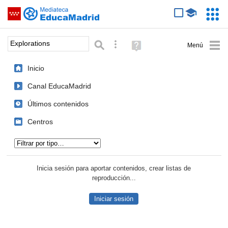
Mediateca de EducaMadrid
Saltar navegación
Servic
Educa
Palabra o frase:
Búsqueda avanzada
Ayuda
(en
ventana
Inicio
nueva)
Canal EducaMadrid
Últimos contenidos
Centros
Tipo de contenido:
Inicia sesión para aportar contenidos, crear listas de
reproducción...
Iniciar sesión