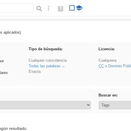
Búsqueda avanzada
Ayuda
(en
ventana
nueva)
os aplicados)
Explorations
Tipo de búsqueda:
Licencia:
Cualquier coincidencia
Cualquiera
por
Todas las palabras
CC
o Dominio Públ
Exacta
lares
Buscar en:
ngún resultado.