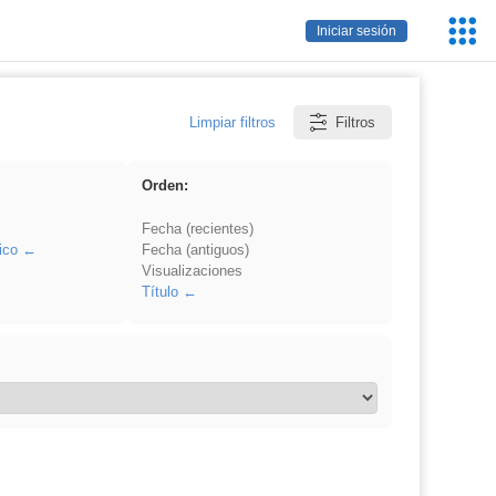
Servic
Iniciar sesión
Educa
Limpiar filtros
Filtros
Orden:
Fecha (recientes)
ico
Fecha (antiguos)
Visualizaciones
Título