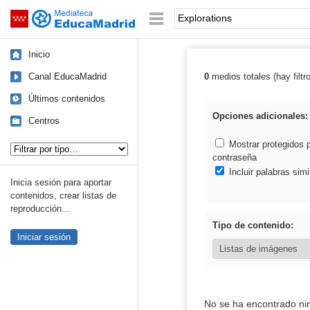
Mediateca de EducaMadrid
Saltar navegación
Palabra o frase:
Inicio
Canal EducaMadrid
0
medios totales (hay filtr
Resultados de: 
Últimos contenidos
Opciones adicionales:
Centros
Tipo de contenido:
Mostrar protegidos 
contraseña
Incluir palabras simi
Inicia sesión para aportar
contenidos, crear listas de
reproducción...
Tipo de contenido:
Iniciar sesión
No se ha encontrado ni