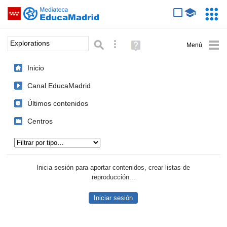
Mediateca de EducaMadrid
Saltar navegación
Servic
Educa
Palabra o frase:
Búsqueda avanzada
Ayuda
(en
ventana
Inicio
nueva)
Canal EducaMadrid
Últimos contenidos
Centros
Tipo de contenido:
Inicia sesión para aportar contenidos, crear listas de
reproducción...
Iniciar sesión