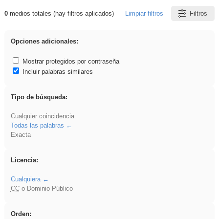
0
medios totales (hay filtros aplicados)
Limpiar filtros
Filtros
Resultados de: Explorations
Opciones adicionales:
Mostrar protegidos por contraseña
Incluir palabras similares
Tipo de búsqueda:
Cualquier coincidencia
Todas las palabras
Exacta
Licencia:
Cualquiera
CC
o Dominio Público
Orden: