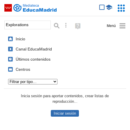
Mediateca de EducaMadrid
Saltar navegación
Servic
Educa
Palabra o frase:
Búsqueda avanzada
Ayuda
(en
ventana
Inicio
nueva)
Canal EducaMadrid
Últimos contenidos
Centros
Tipo de contenido:
Inicia sesión para aportar contenidos, crear listas de
reproducción...
Iniciar sesión