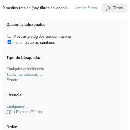
0
medios totales (hay filtros aplicados)
Limpiar filtros
Filtros
Resultados de: Explorations
Opciones adicionales:
Mostrar protegidos por contraseña
Incluir palabras similares
Tipo de búsqueda:
Cualquier coincidencia
Todas las palabras
Exacta
Licencia:
Cualquiera
CC
o Dominio Público
Orden: