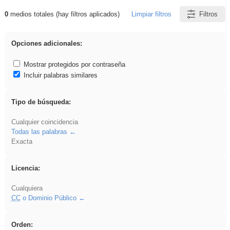
0
medios totales (hay filtros aplicados)
Limpiar filtros
Filtros
Resultados de: Explorations
Opciones adicionales:
Mostrar protegidos por contraseña
Incluir palabras similares
Tipo de búsqueda:
Cualquier coincidencia
Todas las palabras
Exacta
Licencia:
Cualquiera
CC
o Dominio Público
Orden: