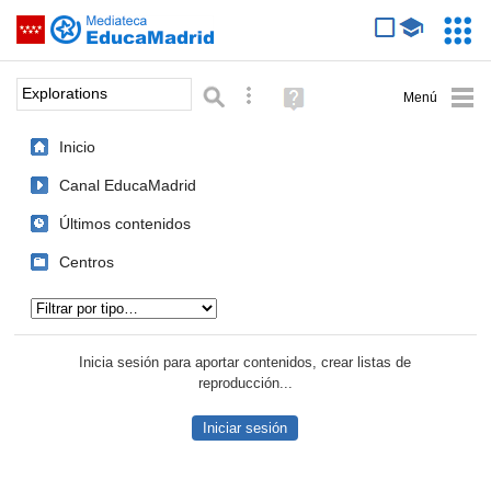
Mediateca de EducaMadrid
Saltar navegación
Servic
Educa
Palabra o frase:
Búsqueda avanzada
Ayuda
(en
ventana
Inicio
nueva)
Canal EducaMadrid
Últimos contenidos
Centros
Tipo de contenido:
Inicia sesión para aportar contenidos, crear listas de
reproducción...
Iniciar sesión