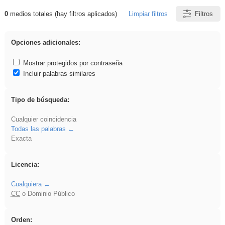
0
medios totales (hay filtros aplicados)
Limpiar filtros
Filtros
Resultados de: Explorations
Opciones adicionales:
Mostrar protegidos por contraseña
Incluir palabras similares
Tipo de búsqueda:
Cualquier coincidencia
Todas las palabras
Exacta
Licencia:
Cualquiera
CC
o Dominio Público
Orden: