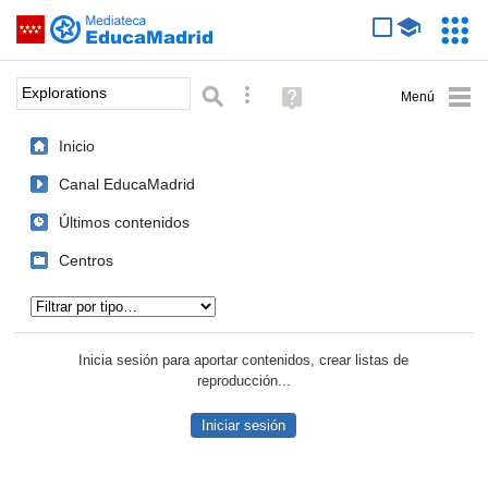
Mediateca de EducaMadrid
Saltar navegación
Servic
Educa
Palabra o frase:
Búsqueda avanzada
Ayuda
(en
ventana
Inicio
nueva)
Canal EducaMadrid
Últimos contenidos
Centros
Tipo de contenido:
Inicia sesión para aportar contenidos, crear listas de
reproducción...
Iniciar sesión