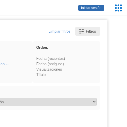
Servic
Iniciar sesión
Educa
Limpiar filtros
Filtros
Orden:
Fecha (recientes)
ico
Fecha (antiguos)
Visualizaciones
Título