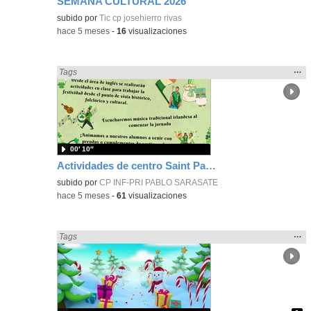
SEMANA CULTURAL 2026
Contenido educativo.
subido por
Tic cp josehierro rivas
-
hace 5 meses
-
16
visualizaciones
Mos
…
Encontrado «Fiestas» en:
Tags
la
ubic
de l
bús
00′ 10″
Actividades de centro Saint Patrick's day
subido por
CP INF-PRI PABLO SARASATE
-
hace 5 meses
-
61
visualizaciones
Mos
…
Encontrado «Fiestas» en:
Tags
la
ubic
de l
bús