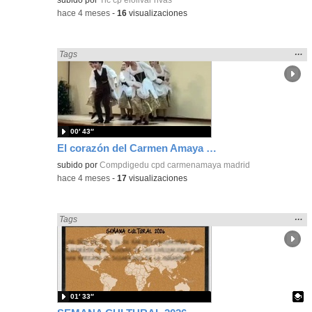
-
hace 4 meses
-
16
visualizaciones
Mos
…
Encontrado «Fiestas» en:
Tags
la
ubic
de l
bús
00′ 43″
El corazón del Carmen Amaya en la Residencia Montserrat
subido por
Compdigedu cpd carmenamaya madrid
-
hace 4 meses
-
17
visualizaciones
Mos
…
Encontrado «Fiestas» en:
Tags
la
ubic
de l
bús
01′ 33″