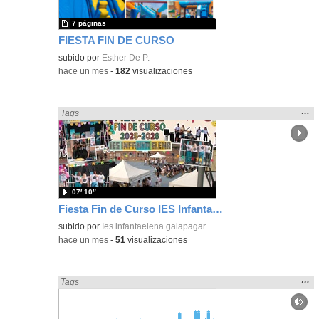
7 páginas
FIESTA FIN DE CURSO
subido por
Esther De P.
-
hace un mes
-
182
visualizaciones
Mos
…
Encontrado «Fiestas» en:
Tags
la
ubic
de l
bús
07′ 10″
Fiesta Fin de Curso IES Infanta Elena 2025-2026
subido por
Ies infantaelena galapagar
-
hace un mes
-
51
visualizaciones
Mos
…
Encontrado «Fiestas» en:
Tags
la
ubic
de l