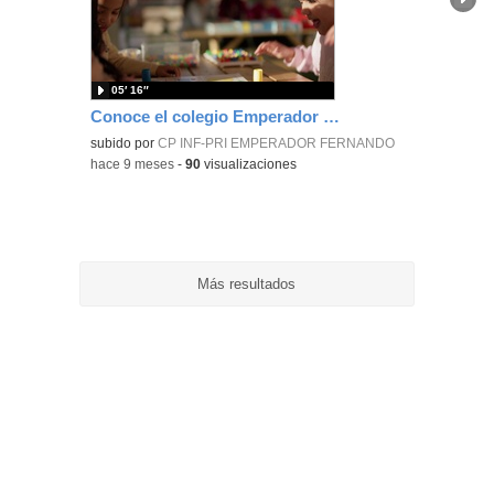
ubic
de l
bús
05′ 16″
Conoce el colegio Emperador Fernando.
subido por
CP INF-PRI EMPERADOR FERNANDO
-
hace 9 meses
-
90
visualizaciones
Más resultados