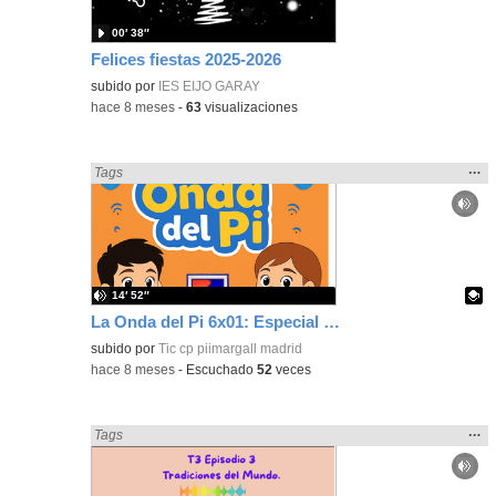
00′ 38″
Felices fiestas 2025-2026
subido por
IES EIJO GARAY
-
hace 8 meses
-
63
visualizaciones
Mos
…
Encontrado «Fiestas» en:
Tags
la
ubic
de l
bús
14′ 52″
La Onda del Pi 6x01: Especial Halloween y otras fiestas otoñales
Contenido educativo.
subido por
Tic cp piimargall madrid
-
hace 8 meses
-
Escuchado
52
veces
Mos
…
Encontrado «Fiestas» en:
Tags
la
ubic
de l