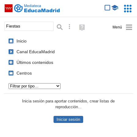
Mediateca de EducaMadrid
Saltar navegación
Servic
Educa
Palabra o frase:
Búsqueda avanzada
Ayuda
(en
ventana
Inicio
nueva)
Canal EducaMadrid
Últimos contenidos
Centros
Tipo de contenido:
Inicia sesión para aportar contenidos, crear listas de
reproducción...
Iniciar sesión