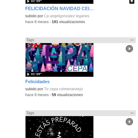
01′ 09″
FELICIDACIÓN NAVIDAD CEIPSO ÁNGEL GONZÁLEZ 2025
Contenido educativo.
subido por
Cp angelgonzalez leganes
-
hace 8 meses
-
191
visualizaciones
Mos
…
Encontrado «Fiestas» en:
Tags
la
ubic
de l
bús
01′ 09″
Felicidades
subido por
Tic cepa colmenarviejo
-
hace 8 meses
-
59
visualizaciones
Mos
…
Encontrado «Fiestas» en:
Tags
la
ubic
de l
bús