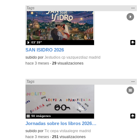
Mos
…
Encontrado «Fiestas» en:
Tags
la
ubic
de l
bús
03′ 39″
SAN ISIDRO 2026
Contenido educativo.
subido por
Jestudios cp vazquezdiaz madrid
-
hace 3 meses
-
29
visualizaciones
Mos
…
Encontrado «Fiestas» en:
Tags
la
ubic
de l
bús
50 imágenes
Jornadas sobre los libros 2026 CEPA Vista Alegre
Contenido educativo.
subido por
Tic cepa vistaalegre madrid
-
hace 3 meses
-
251
visualizaciones