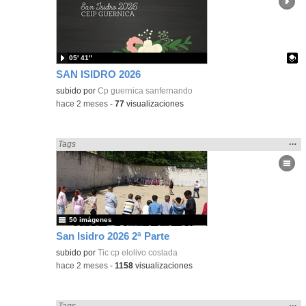
ubic
de l
bús
05′ 41″
SAN ISIDRO 2026
Contenido educativo.
subido por
Cp guernica sanfernando
-
hace 2 meses
-
77
visualizaciones
Mos
…
Encontrado «Fiestas» en:
Tags
la
ubic
de l
bús
50 imágenes
San Isidro 2026 2ª Parte
subido por
Tic cp elolivo coslada
-
hace 2 meses
-
1158
visualizaciones
Mos
…
Encontrado «Fiestas» en:
Tags