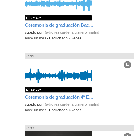
bús
27′ 46″
Ceremonia de graduación Bachillerato nocturno y FP Cardenal Cisneros
subido por
Radio ies cardenalcisnero madrid
-
hace un mes
-
Escuchado
7
veces
Mos
…
Encontrado «Fiestas» en:
Tags
la
ubic
de l
bús
51′ 28″
Ceremonia de graduación 4º ESO IES Cardenal Cisneros
subido por
Radio ies cardenalcisnero madrid
-
hace un mes
-
Escuchado
6
veces
Mos
…
Encontrado «Fiestas» en:
Tags
la