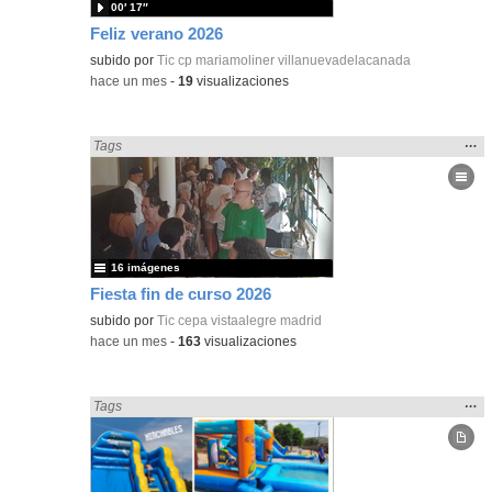
00′ 17″
Feliz verano 2026
subido por
Tic cp mariamoliner villanuevadelacanada
-
hace un mes
-
19
visualizaciones
Mos
…
Encontrado «Fiestas» en:
Tags
la
ubic
de l
bús
16 imágenes
Fiesta fin de curso 2026
subido por
Tic cepa vistaalegre madrid
-
hace un mes
-
163
visualizaciones
Mos
…
Encontrado «Fiestas» en:
Tags
la
ubic
de l
bús