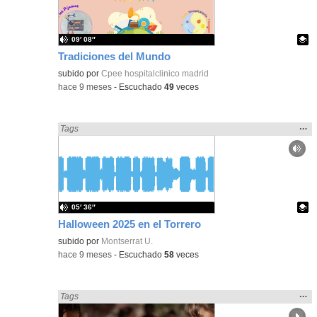
bús
09′ 08″
Tradiciones del Mundo
Contenido educativo.
subido por
Cpee hospitalclinico madrid
-
hace 9 meses
-
Escuchado
49
veces
Mos
…
Encontrado «Fiestas» en:
Tags
la
ubic
de l
bús
05′ 36″
Halloween 2025 en el Torrero
Contenido educativo.
subido por
Montserrat U.
-
hace 9 meses
-
Escuchado
58
veces
Mos
…
Encontrado «Fiestas» en:
Tags
la