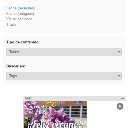
Fecha (recientes)
Fecha (antiguos)
Visualizaciones
Título
Tipo de contenido:
Buscar en:
Mos
…
Encontrado «Fiestas» en:
Tags
la
ubic
de l
bús