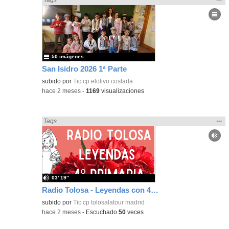
la
ubic
de l
bús
50 imágenes
San Isidro 2026 1ª Parte
subido por
Tic cp elolivo coslada
-
hace 2 meses
-
1169
visualizaciones
Mos
…
Encontrado «Fiestas» en:
Tags
la
ubic
de l
bús
03′ 19″
Radio Tolosa - Leyendas con 4º de Primaria
subido por
Tic cp tolosalatour madrid
-
hace 2 meses
-
Escuchado
50
veces