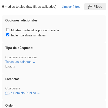
0
medios totales (hay filtros aplicados)
Limpiar filtros
Filtros
Resultados de: Hisparob
Opciones adicionales:
Mostrar protegidos por contraseña
Incluir palabras similares
Tipo de búsqueda:
Cualquier coincidencia
Todas las palabras
Exacta
Licencia:
Cualquiera
CC
o Dominio Público
Orden: