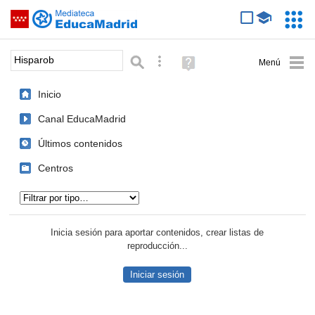
Mediateca de EducaMadrid
Saltar navegación
Servic
Educa
Palabra o frase:
Búsqueda avanzada
Ayuda
(en
ventana
Inicio
nueva)
Canal EducaMadrid
Últimos contenidos
Centros
Tipo de contenido:
Inicia sesión para aportar contenidos, crear listas de
reproducción...
Iniciar sesión