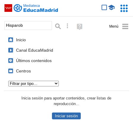
Mediateca de EducaMadrid
Saltar navegación
Servic
Educa
Palabra o frase:
Búsqueda avanzada
Ayuda
(en
ventana
Inicio
nueva)
Canal EducaMadrid
Últimos contenidos
Centros
Tipo de contenido:
Inicia sesión para aportar contenidos, crear listas de
reproducción...
Iniciar sesión