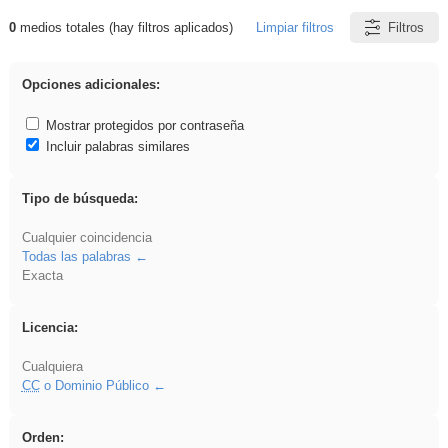
0
medios totales (hay filtros aplicados)
Limpiar filtros
Filtros
Resultados de: Hisparob
Opciones adicionales:
Mostrar protegidos por contraseña
Incluir palabras similares
Tipo de búsqueda:
Cualquier coincidencia
Todas las palabras
Exacta
Licencia:
Cualquiera
CC
o Dominio Público
Orden: