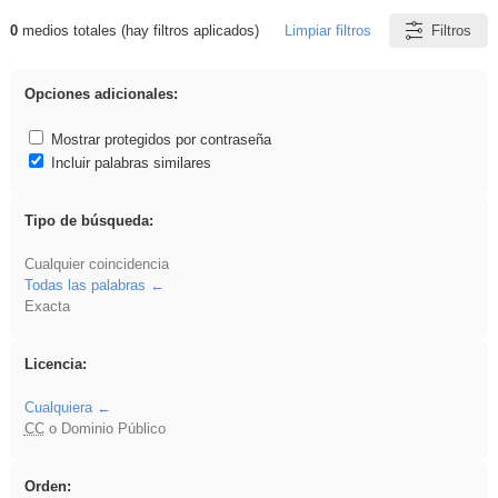
0
medios totales (hay filtros aplicados)
Limpiar filtros
Filtros
Resultados de: Hisparob
Opciones adicionales:
Mostrar protegidos por contraseña
Incluir palabras similares
Tipo de búsqueda:
Cualquier coincidencia
Todas las palabras
Exacta
Licencia:
Cualquiera
CC
o Dominio Público
Orden: