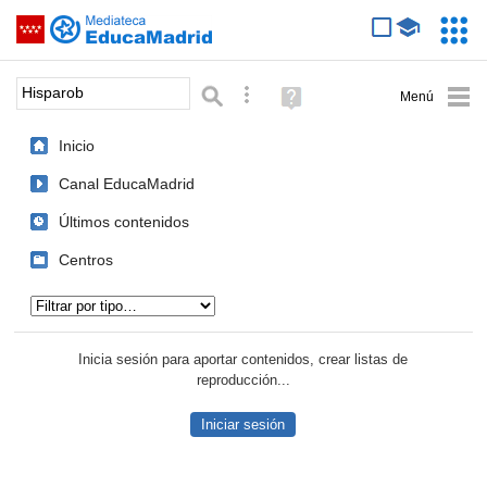
Mediateca de EducaMadrid
Saltar navegación
Servic
Educa
Palabra o frase:
Búsqueda avanzada
Ayuda
(en
ventana
Inicio
nueva)
Canal EducaMadrid
Últimos contenidos
Centros
Tipo de contenido:
Inicia sesión para aportar contenidos, crear listas de
reproducción...
Iniciar sesión