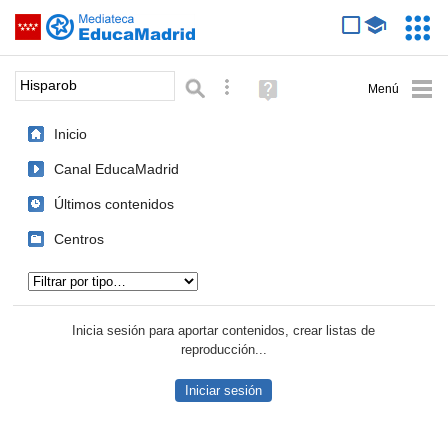
Mediateca de EducaMadrid
Saltar navegación
Servic
Educa
Palabra o frase:
Búsqueda avanzada
Ayuda
(en
ventana
Inicio
nueva)
Canal EducaMadrid
Últimos contenidos
Centros
Tipo de contenido:
Inicia sesión para aportar contenidos, crear listas de
reproducción...
Iniciar sesión