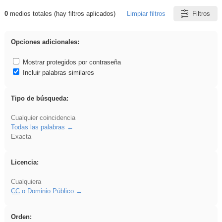
0
medios totales (hay filtros aplicados)
Limpiar filtros
Filtros
Resultados de: Hisparob
Opciones adicionales:
Mostrar protegidos por contraseña
Incluir palabras similares
Tipo de búsqueda:
Cualquier coincidencia
Todas las palabras
Exacta
Licencia:
Cualquiera
CC
o Dominio Público
Orden: