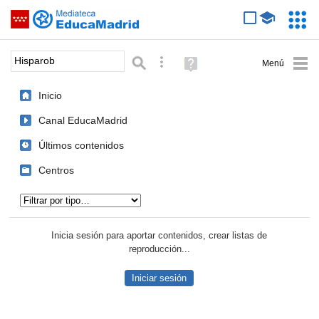
Mediateca de EducaMadrid
Saltar navegación
Servic
Educa
Palabra o frase:
Búsqueda avanzada
Ayuda
(en
ventana
Inicio
nueva)
Canal EducaMadrid
Últimos contenidos
Centros
Tipo de contenido:
Inicia sesión para aportar contenidos, crear listas de
reproducción...
Iniciar sesión