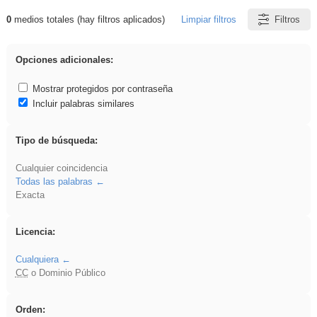
0
medios totales (hay filtros aplicados)
Limpiar filtros
Filtros
Resultados de: Hisparob
Opciones adicionales:
Mostrar protegidos por contraseña
Incluir palabras similares
Tipo de búsqueda:
Cualquier coincidencia
Todas las palabras
Exacta
Licencia:
Cualquiera
CC
o Dominio Público
Orden: