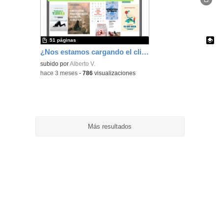
ubic
de l
bús
51 páginas
¿Nos estamos cargando el clima?
Contenido educativo.
subido por
Alberto V.
-
hace 3 meses
-
786
visualizaciones
Más resultados