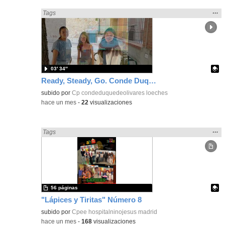
Mos
…
Encontrado «Interdisciplinar» en:
Tags
la
ubic
de l
bús
03′ 34″
Ready, Steady, Go. Conde Duque de Olivares
Contenido educativo.
subido por
Cp condeduquedeolivares loeches
-
hace un mes
-
22
visualizaciones
Mos
…
Encontrado «Interdisciplinar» en:
Tags
la
ubic
de l
bús
56 páginas
"Lápices y Tiritas" Número 8
Contenido educativo.
subido por
Cpee hospitalninojesus madrid
-
hace un mes
-
168
visualizaciones