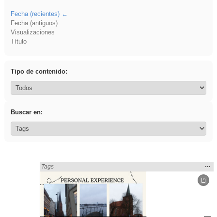
Fecha (recientes)
Fecha (antiguos)
Visualizaciones
Título
Tipo de contenido:
Buscar en:
Mos
…
Encontrado «Interdisciplinar» en:
Tags
la
ubic
de l
bús