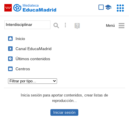
Mediateca de EducaMadrid
Saltar navegación
Servic
Educa
Palabra o frase:
Búsqueda avanzada
Ayuda
(en
ventana
Inicio
nueva)
Canal EducaMadrid
Últimos contenidos
Centros
Tipo de contenido:
Inicia sesión para aportar contenidos, crear listas de
reproducción...
Iniciar sesión