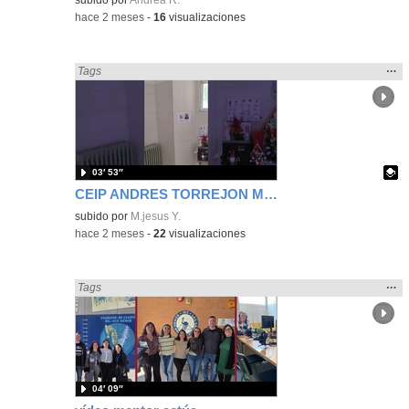
-
hace 2 meses
-
16
visualizaciones
Mos
…
Encontrado «Interdisciplinar» en:
Tags
la
ubic
de l
bús
03′ 53″
CEIP ANDRES TORREJON MOSTOLES
Contenido educativo.
subido por
M.jesus Y.
-
hace 2 meses
-
22
visualizaciones
Mos
…
Encontrado «Interdisciplinar» en:
Tags
la
ubic
de l
bús
04′ 09″