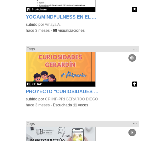
6 páginas
YOGA/MINDFULNESS EN EL AULA: ESTRATEGIAS PARA EL BIENESTAR Y LA ATENCIÓN PLENA.
Contenido educativo.
subido por
Amaya A.
-
hace 3 meses
-
69
visualizaciones
Mos
…
Encontrado «Interdisciplinar» en:
Tags
la
ubic
de l
bús
01′ 53″
PROYECTO "CURIOSIDADES GERARDÍN" - 5º de Primaria A
Contenido educativo.
subido por
CP INF-PRI GERARDO DIEGO
-
hace 3 meses
-
Escuchado
11
veces
Mos
…
Encontrado «Interdisciplinar» en:
Tags
la
ubic
de l