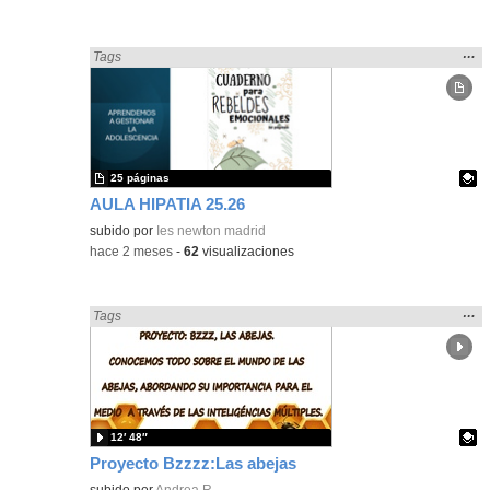
Mos
…
Encontrado «Interdisciplinar» en:
Tags
la
ubic
de l
bús
25 páginas
AULA HIPATIA 25.26
Contenido educativo.
subido por
Ies newton madrid
-
hace 2 meses
-
62
visualizaciones
Mos
…
Encontrado «Interdisciplinar» en:
Tags
la
ubic
de l
bús
12′ 48″
Proyecto Bzzzz:Las abejas
Contenido educativo.
subido por
Andrea R.