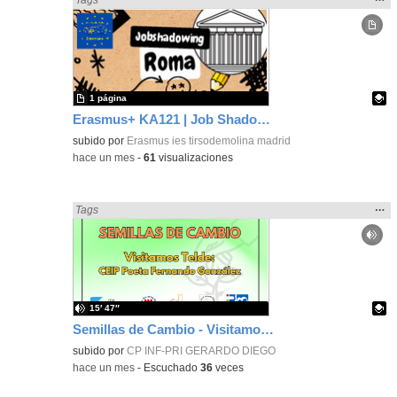
la
ubic
de l
bús
1 página
Erasmus+ KA121 | Job Shadowing | Liceo Vittoria Colonna, Rome 2025 | Poster 1
Contenido educativo.
subido por
Erasmus ies tirsodemolina madrid
-
hace un mes
-
61
visualizaciones
Mos
…
Encontrado «Interdisciplinar» en:
Tags
la
ubic
de l
bús
15′ 47″
Semillas de Cambio - Visitamos Telde: CEIP Poeta Fernando González
Contenido educativo.
subido por
CP INF-PRI GERARDO DIEGO
-
hace un mes
-
Escuchado
36
veces