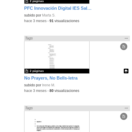
2 páginas
PFC Innovación Digital IES Salvador Dalí 2025-2026
subido por
Marta S.
-
hace 3 meses
-
91
visualizaciones
Mos
…
Encontrado «Interdisciplinar» en:
Tags
la
ubic
de l
bús
2 páginas
No Prayers, No Bells-letra
Contenido educativo.
subido por
Irene M.
-
hace 3 meses
-
80
visualizaciones
Mos
…
Encontrado «Interdisciplinar» en:
Tags
la
ubic
de l
bús