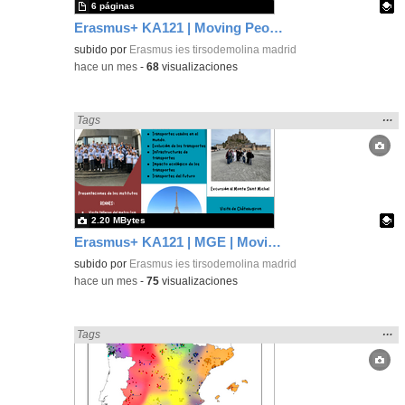
6 páginas
Erasmus+ KA121 | Moving People | Student Presentation 2 | Neustadt 2024
Contenido educativo.
subido por
Erasmus ies tirsodemolina madrid
-
hace un mes
-
68
visualizaciones
Mos
…
Encontrado «Interdisciplinar» en:
Tags
la
ubic
de l
bús
2.20 MBytes
Erasmus+ KA121 | MGE | Moving People | Châteaugiron 2025
Contenido educativo.
subido por
Erasmus ies tirsodemolina madrid
-
hace un mes
-
75
visualizaciones
Mos
…
Encontrado «Interdisciplinar» en:
Tags
la
ubic
de l
bús