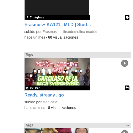
bús
7 páginas
Erasmus+ KA121 | MLD | Student Presentation 1 | Rome 2025
Contenido educativo.
subido por
Erasmus ies tirsodemolina madrid
-
hace un mes
-
60
visualizaciones
Mos
…
Encontrado «Interdisciplinar» en:
Tags
la
ubic
de l
bús
03′ 01″
Ready, stready , go
Contenido educativo.
subido por
Monica A.
-
hace un mes
-
8
visualizaciones
Mos
…
Encontrado «Interdisciplinar» en:
Tags
la