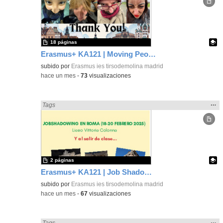
ubic
de l
bús
18 páginas
Erasmus+ KA121 | Moving People | Student Presentation | Neustadt 2024
Contenido educativo.
subido por
Erasmus ies tirsodemolina madrid
-
hace un mes
-
73
visualizaciones
Mos
…
Encontrado «Interdisciplinar» en:
Tags
la
ubic
de l
bús
2 páginas
Erasmus+ KA121 | Job Shadowing | Liceo Vittoria Colonna, Rome 2025 | Poster 2
Contenido educativo.
subido por
Erasmus ies tirsodemolina madrid
-
hace un mes
-
67
visualizaciones
Mos
…
Encontrado «Interdisciplinar» en:
Tags