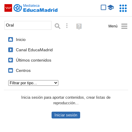
Mediateca de EducaMadrid
Saltar navegación
Servic
Educa
Palabra o frase:
Búsqueda avanzada
Ayuda
(en
ventana
Inicio
nueva)
Canal EducaMadrid
Últimos contenidos
Centros
Tipo de contenido:
Inicia sesión para aportar contenidos, crear listas de
reproducción...
Iniciar sesión