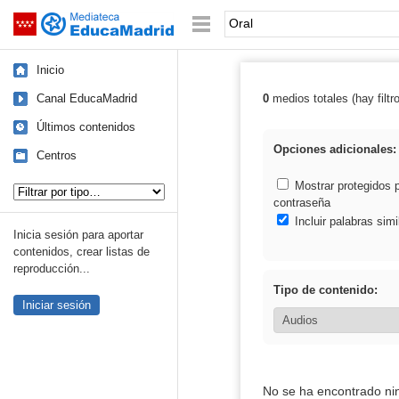
Mediateca de EducaMadrid
Saltar navegación
Palabra o frase:
Inicio
Canal EducaMadrid
0
medios totales (hay filtr
Resultados de: 
Últimos contenidos
Opciones adicionales:
Centros
Tipo de contenido:
Mostrar protegidos 
contraseña
Incluir palabras simi
Inicia sesión para aportar
contenidos, crear listas de
reproducción...
Tipo de contenido:
Iniciar sesión
No se ha encontrado ni