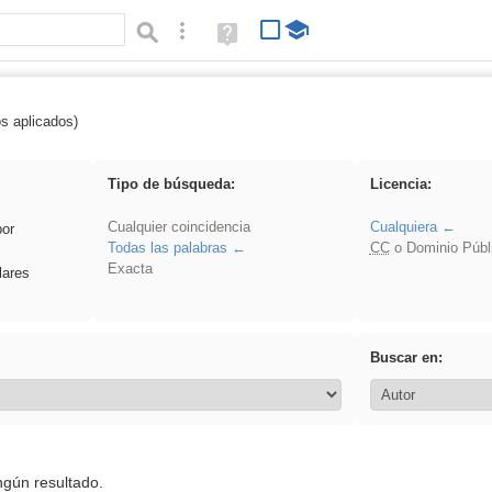
Búsqueda avanzada
Ayuda
(en
ventana
nueva)
os aplicados)
Oral
Tipo de búsqueda:
Licencia:
Cualquier coincidencia
Cualquiera
por
Todas las palabras
CC
o Dominio Públ
Exacta
lares
Buscar en:
ngún resultado.