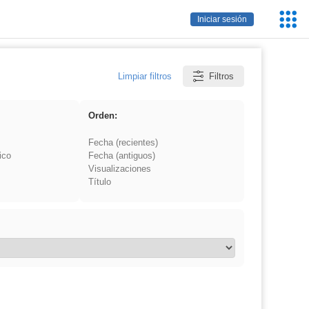
Servic
Iniciar sesión
Educa
Limpiar filtros
Filtros
Orden:
Fecha (recientes)
ico
Fecha (antiguos)
Visualizaciones
Título