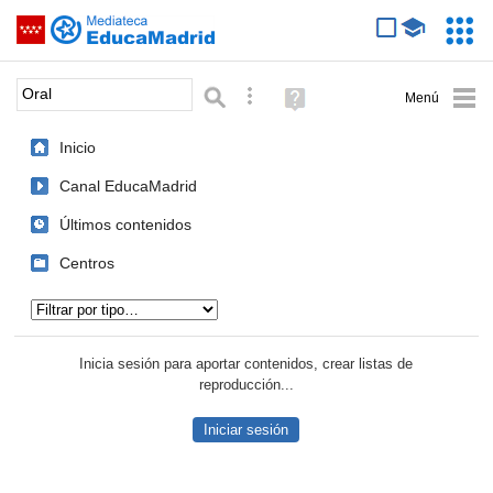
Mediateca de EducaMadrid
Saltar navegación
Servic
Educa
Palabra o frase:
Búsqueda avanzada
Ayuda
(en
ventana
Inicio
nueva)
Canal EducaMadrid
Últimos contenidos
Centros
Tipo de contenido:
Inicia sesión para aportar contenidos, crear listas de
reproducción...
Iniciar sesión