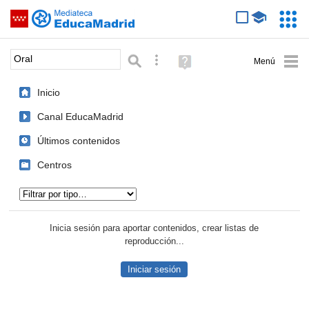
Mediateca de EducaMadrid
Saltar navegación
Servic
Educa
Palabra o frase:
Búsqueda avanzada
Ayuda
(en
ventana
Inicio
nueva)
Canal EducaMadrid
Últimos contenidos
Centros
Tipo de contenido:
Inicia sesión para aportar contenidos, crear listas de
reproducción...
Iniciar sesión