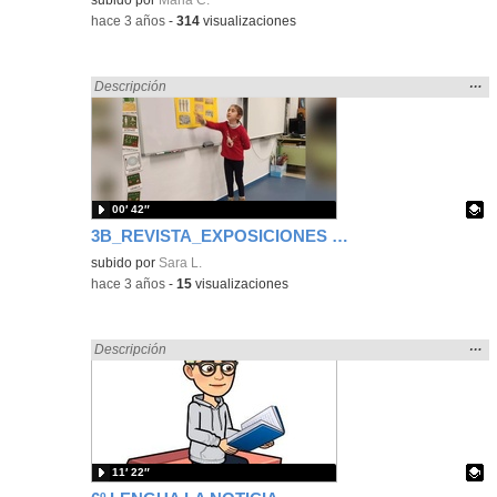
-
hace 3 años
-
314
visualizaciones
Mos
…
Encontrado «Oral» en:
Descripción
la
ubic
de l
bús
00′ 42″
3B_REVISTA_EXPOSICIONES SACA LA LENGUA
Contenido educativo.
subido por
Sara L.
-
hace 3 años
-
15
visualizaciones
Mos
…
Encontrado «Oral» en:
Descripción
la
ubic
de l
bús
11′ 22″