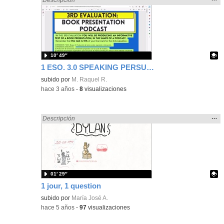
la
ubic
de l
bús
10′ 49″
1 ESO. 3.0 SPEAKING PERSUASIVE TEXT: BOOK PODCAST INFOGRAPH
Contenido educativo.
subido por
M. Raquel R.
-
hace 3 años
-
8
visualizaciones
Mos
…
Encontrado «Oral» en:
Descripción
la
ubic
de l
bús
01′ 29″
1 jour, 1 question
Contenido educativo.
subido por
María José A.
-
hace 5 años
-
97
visualizaciones