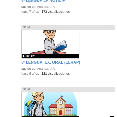
6º LENGUA LA NOTICIA
Contenido educativo.
subido por
Ana Isabel A.
-
hace 7 años
-
173
visualizaciones
Mos
…
Encontrado «Oral» en:
Título
la
ubic
de l
bús
02′ 42″
6º LENGUA. EX. ORAL (ELRAP)
subido por
Ana Isabel A.
-
hace 6 años
-
221
visualizaciones
Mos
…
Encontrado «Oral» en:
Título
la
ubic
de l
bús