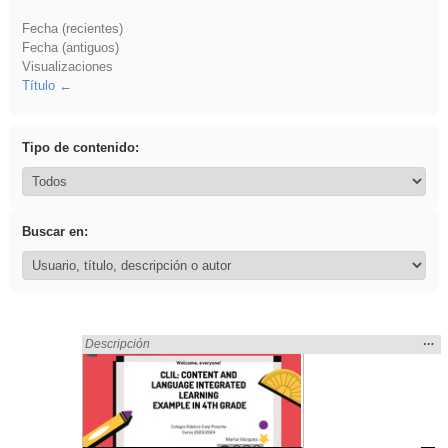
Fecha (recientes)
Fecha (antiguos)
Visualizaciones
Título
Tipo de contenido:
Buscar en:
Mos
…
Encontrado «Oral» en:
Descripción
la
ubic
de l
bús