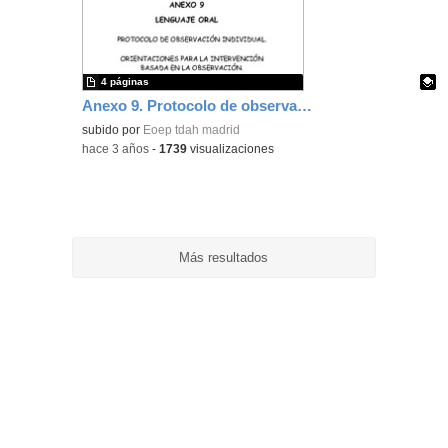
ubic
de l
bús
4 páginas
Anexo 9. Protocolo de observación del Lenguaje Oral. Orientaciones para su mejora
Contenido educativo.
subido por
Eoep tdah madrid
-
hace 3 años
-
1739
visualizaciones
Más resultados