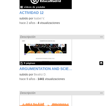
vídeos de youtube
ACTIVIDAD 12
subido por
Isabel V.
-
hace 2 años
-
4
visualizaciones
Mos
…
Encontrado «Oral» en:
Descripción
la
ubic
de l
bús
9 páginas
ARGUMENTATION AND SCIENCE TALK - Final project IN-52 Weaving Science and Literacy Together
Contenido educativo.
subido por
Beatriz D.
-
hace 9 años
-
1441
visualizaciones
Mos
…
Encontrado «Oral» en:
Descripción
la
ubic
de l