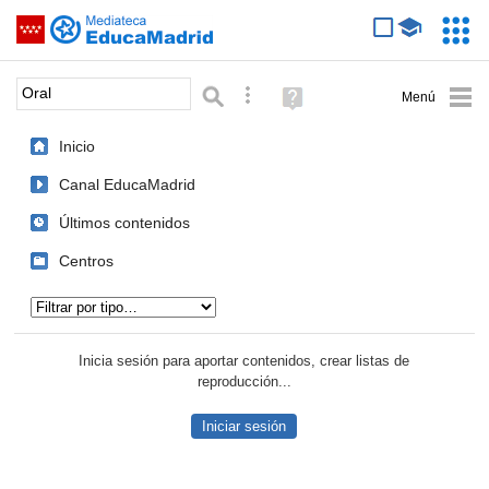
Mediateca de EducaMadrid
Saltar navegación
Servic
Educa
Palabra o frase:
Búsqueda avanzada
Ayuda
(en
ventana
Inicio
nueva)
Canal EducaMadrid
Últimos contenidos
Centros
Tipo de contenido:
Inicia sesión para aportar contenidos, crear listas de
reproducción...
Iniciar sesión