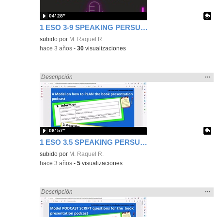
04′ 28″
1 ESO 3-9 SPEAKING PERSUASIVE TEXT: A MODEL CANVA AUDIO PODCAST * POSTER
Contenido educativo.
subido por
M. Raquel R.
-
hace 3 años
-
30
visualizaciones
Mos
…
Encontrado «Oral» en:
Descripción
la
ubic
de l
bús
06′ 57″
1 ESO 3.5 SPEAKING PERSUASIVE TEXT: MODEL TEMPLATE- BOOK PODCAST
Contenido educativo.
subido por
M. Raquel R.
-
hace 3 años
-
5
visualizaciones
Mos
…
Encontrado «Oral» en:
Descripción
la
ubic
de l