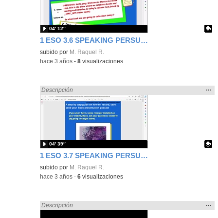
bús
04′ 12″
1 ESO 3.6 SPEAKING PERSUASIVE TEXT: MODEL PODCAST SCRIPT+TEMPLATE
Contenido educativo.
subido por
M. Raquel R.
-
hace 3 años
-
8
visualizaciones
Mos
…
Encontrado «Oral» en:
Descripción
la
ubic
de l
bús
04′ 39″
1 ESO 3.7 SPEAKING PERSUASIVE TEXT: HOW TO RECORD AND SAVE YOUR AUDIO PODCAST
Contenido educativo.
subido por
M. Raquel R.
-
hace 3 años
-
6
visualizaciones
Mos
…
Encontrado «Oral» en:
Descripción
la