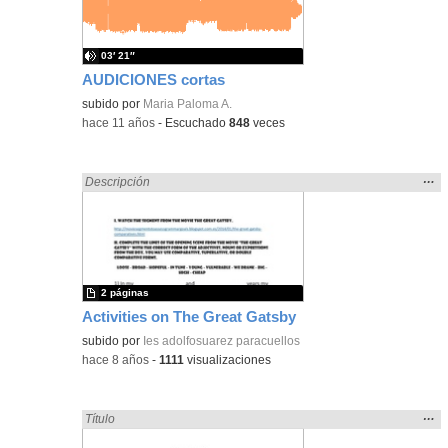
bús
03′ 21″
AUDICIONES cortas
subido por
Maria Paloma A.
-
hace 11 años
-
Escuchado
848
veces
Mos
…
Encontrado «Oral» en:
Descripción
la
ubic
de l
bús
2 páginas
Activities on The Great Gatsby
subido por
Ies adolfosuarez paracuellos
-
hace 8 años
-
1111
visualizaciones
Mos
…
Encontrado «Oral» en:
Título
la