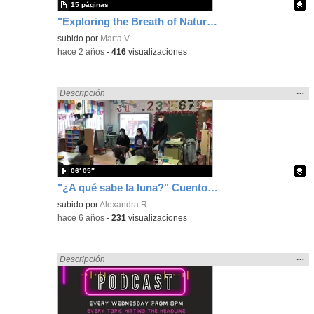
15 páginas
"Exploring the Breath of Nature: Breathe, Recycle, Create!"
Contenido educativo.
subido por
Marta V.
-
hace 2 años
-
416
visualizaciones
Mos
…
Encontrado «Oral» en:
Descripción
la
ubic
de l
bús
06′ 05″
"¿A qué sabe la luna?" Cuento en Bimodal
Contenido educativo.
subido por
Alexandra R.
-
hace 6 años
-
231
visualizaciones
Mos
…
Encontrado «Oral» en:
Descripción
la
ubic
de l
bús