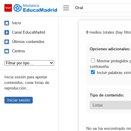
Mediateca de EducaMadrid
Saltar navegación
Palabra o frase:
Inicio
Canal EducaMadrid
0
medios totales (hay filtr
Resultados de: 
Últimos contenidos
Opciones adicionales:
Centros
Tipo de contenido:
Mostrar protegidos 
contraseña
Incluir palabras simi
Inicia sesión para aportar
contenidos, crear listas de
reproducción...
Tipo de contenido:
Iniciar sesión
No se ha encontrado ni