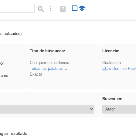
Búsqueda avanzada
Ayuda
(en
ventana
nueva)
os aplicados)
Oral
Tipo de búsqueda:
Licencia:
Cualquier coincidencia
Cualquiera
por
Todas las palabras
CC
o Dominio Públ
Exacta
lares
Buscar en:
ngún resultado.