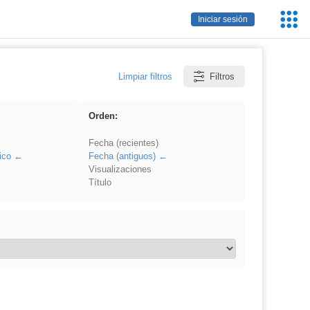
Servic
Iniciar sesión
Educa
Limpiar filtros
Filtros
Orden:
Fecha (recientes)
ico
Fecha (antiguos)
Visualizaciones
Título