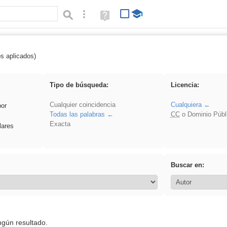
Búsqueda avanzada
Ayuda
(en
ventana
nueva)
os aplicados)
Oratoria
Tipo de búsqueda:
Licencia:
Cualquier coincidencia
Cualquiera
por
Todas las palabras
CC
o Dominio Públ
Exacta
lares
Buscar en:
ngún resultado.