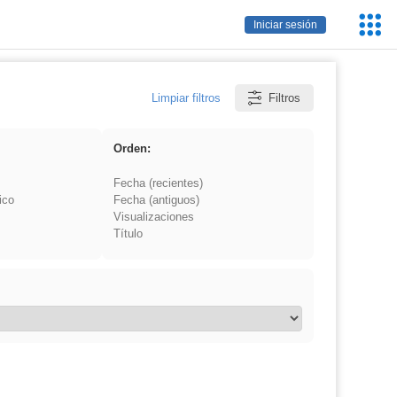
Servic
Iniciar sesión
Educa
Limpiar filtros
Filtros
Orden:
Fecha (recientes)
ico
Fecha (antiguos)
Visualizaciones
Título