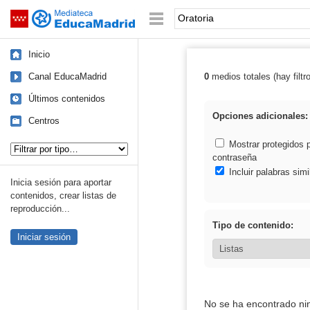
Mediateca de EducaMadrid
Saltar navegación
Palabra o frase:
Inicio
Canal EducaMadrid
0
medios totales (hay filtr
Resultados de: 
Últimos contenidos
Opciones adicionales:
Centros
Tipo de contenido:
Mostrar protegidos 
contraseña
Incluir palabras simi
Inicia sesión para aportar
contenidos, crear listas de
reproducción...
Tipo de contenido:
Iniciar sesión
No se ha encontrado ni