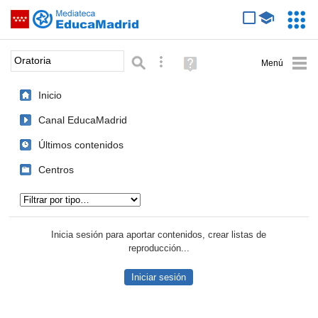
Mediateca de EducaMadrid
Saltar navegación
Servic
Educa
Palabra o frase:
Búsqueda avanzada
Ayuda
(en
ventana
Inicio
nueva)
Canal EducaMadrid
Últimos contenidos
Centros
Tipo de contenido:
Inicia sesión para aportar contenidos, crear listas de
reproducción...
Iniciar sesión