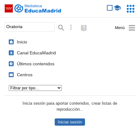
Mediateca de EducaMadrid
Saltar navegación
Servic
Educa
Palabra o frase:
Búsqueda avanzada
Ayuda
(en
ventana
Inicio
nueva)
Canal EducaMadrid
Últimos contenidos
Centros
Tipo de contenido:
Inicia sesión para aportar contenidos, crear listas de
reproducción...
Iniciar sesión