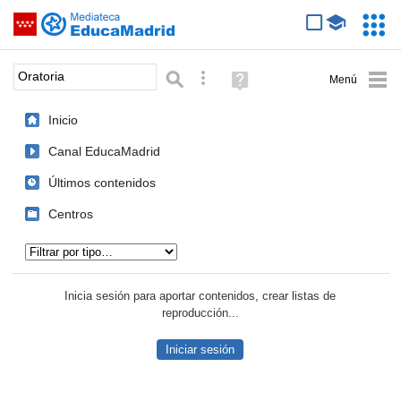
Mediateca de EducaMadrid
Saltar navegación
Servic
Educa
Palabra o frase:
Búsqueda avanzada
Ayuda
(en
ventana
Inicio
nueva)
Canal EducaMadrid
Últimos contenidos
Centros
Tipo de contenido:
Inicia sesión para aportar contenidos, crear listas de
reproducción...
Iniciar sesión