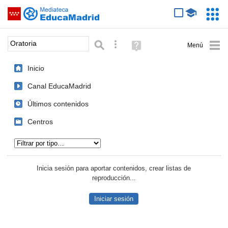
Mediateca de EducaMadrid
Saltar navegación
Servic
Educa
Palabra o frase:
Búsqueda avanzada
Ayuda
(en
ventana
Inicio
nueva)
Canal EducaMadrid
Últimos contenidos
Centros
Tipo de contenido:
Inicia sesión para aportar contenidos, crear listas de
reproducción...
Iniciar sesión