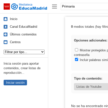
Mediateca de EducaMadrid
Saltar navegación
Palabra o frase:
Inicio
Canal EducaMadrid
0
medios totales (hay filtr
Resultados de: 
Últimos contenidos
Opciones adicionales:
Centros
Tipo de contenido:
Mostrar protegidos 
contraseña
Incluir palabras simi
Inicia sesión para aportar
contenidos, crear listas de
reproducción...
Tipo de contenido:
Iniciar sesión
No se ha encontrado ni