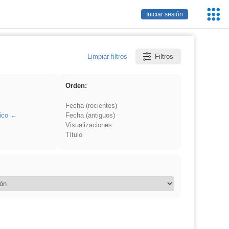
Servic
Iniciar sesión
Educa
Limpiar filtros
Filtros
Orden:
Fecha (recientes)
ico
Fecha (antiguos)
Visualizaciones
Título