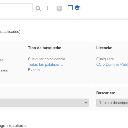
Búsqueda avanzada
Ayuda
(en
ventana
nueva)
os aplicados)
Primaria
Tipo de búsqueda:
Licencia:
Cualquier coincidencia
Cualquiera
por
Todas las palabras
CC
o Dominio Públ
Exacta
lares
Buscar en:
ngún resultado.