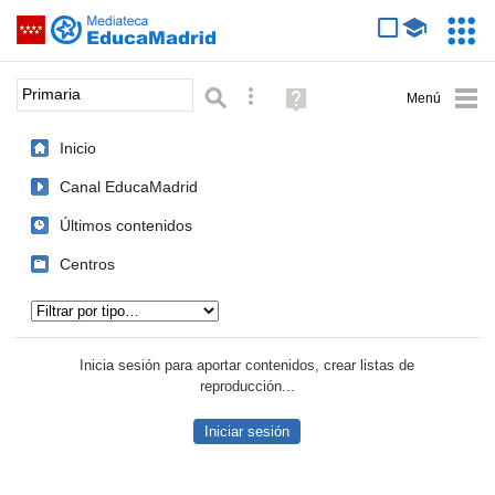
Mediateca de EducaMadrid
Saltar navegación
Servic
Educa
Palabra o frase:
Búsqueda avanzada
Ayuda
(en
ventana
Inicio
nueva)
Canal EducaMadrid
Últimos contenidos
Centros
Tipo de contenido:
Inicia sesión para aportar contenidos, crear listas de
reproducción...
Iniciar sesión