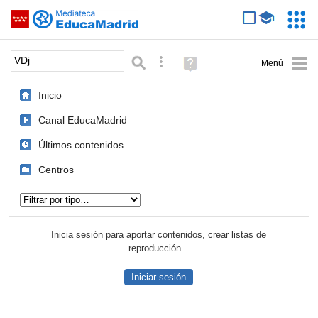
Mediateca de EducaMadrid
Saltar navegación
Servic
Educa
Palabra o frase:
Búsqueda avanzada
Ayuda
(en
ventana
Inicio
nueva)
Canal EducaMadrid
Últimos contenidos
Centros
Tipo de contenido:
Inicia sesión para aportar contenidos, crear listas de
reproducción...
Iniciar sesión