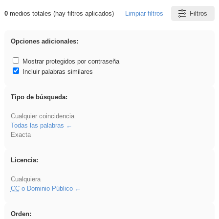
0
medios totales (hay filtros aplicados)
Limpiar filtros
Filtros
Resultados de: VDj
Opciones adicionales:
Mostrar protegidos por contraseña
Incluir palabras similares
Tipo de búsqueda:
Cualquier coincidencia
Todas las palabras
Exacta
Licencia:
Cualquiera
CC
o Dominio Público
Orden: