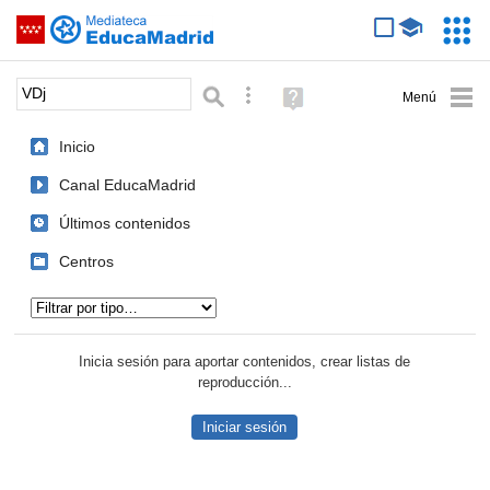
Mediateca de EducaMadrid
Saltar navegación
Servic
Educa
Palabra o frase:
Búsqueda avanzada
Ayuda
(en
ventana
Inicio
nueva)
Canal EducaMadrid
Últimos contenidos
Centros
Tipo de contenido:
Inicia sesión para aportar contenidos, crear listas de
reproducción...
Iniciar sesión