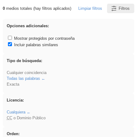
0
medios totales (hay filtros aplicados)
Limpiar filtros
Filtros
Resultados de: VDj
Opciones adicionales:
Mostrar protegidos por contraseña
Incluir palabras similares
Tipo de búsqueda:
Cualquier coincidencia
Todas las palabras
Exacta
Licencia:
Cualquiera
CC
o Dominio Público
Orden: