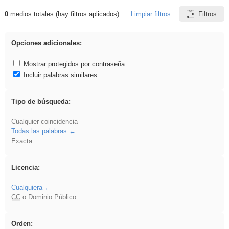
0
medios totales (hay filtros aplicados)
Limpiar filtros
Filtros
Resultados de: VDj
Opciones adicionales:
Mostrar protegidos por contraseña
Incluir palabras similares
Tipo de búsqueda:
Cualquier coincidencia
Todas las palabras
Exacta
Licencia:
Cualquiera
CC
o Dominio Público
Orden: