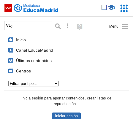
Mediateca de EducaMadrid
Saltar navegación
Servic
Educa
Palabra o frase:
Búsqueda avanzada
Ayuda
(en
ventana
Inicio
nueva)
Canal EducaMadrid
Últimos contenidos
Centros
Tipo de contenido:
Inicia sesión para aportar contenidos, crear listas de
reproducción...
Iniciar sesión