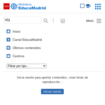
Mediateca de EducaMadrid
Saltar navegación
Servic
Educa
Palabra o frase:
Búsqueda avanzada
Ayuda
(en
ventana
Inicio
nueva)
Canal EducaMadrid
Últimos contenidos
Centros
Tipo de contenido:
Inicia sesión para aportar contenidos, crear listas de
reproducción...
Iniciar sesión