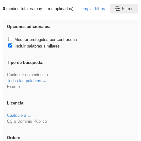
0
medios totales (hay filtros aplicados)
Limpiar filtros
Filtros
Resultados de: VDj
Opciones adicionales:
Mostrar protegidos por contraseña
Incluir palabras similares
Tipo de búsqueda:
Cualquier coincidencia
Todas las palabras
Exacta
Licencia:
Cualquiera
CC
o Dominio Público
Orden: