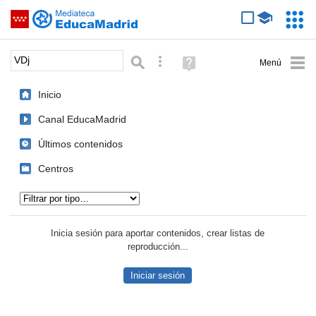
Mediateca de EducaMadrid
Saltar navegación
Servic
Educa
Palabra o frase:
Búsqueda avanzada
Ayuda
(en
ventana
Inicio
nueva)
Canal EducaMadrid
Últimos contenidos
Centros
Tipo de contenido:
Inicia sesión para aportar contenidos, crear listas de
reproducción...
Iniciar sesión