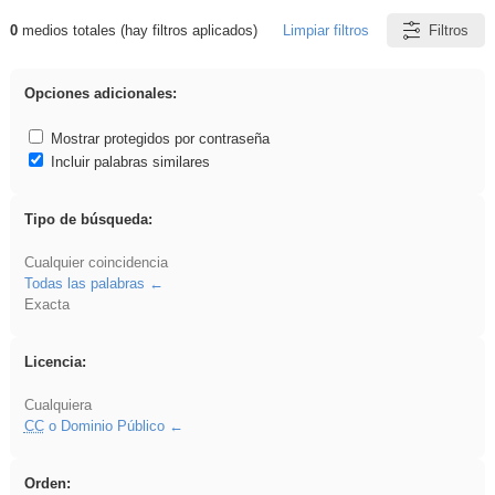
0
medios totales (hay filtros aplicados)
Limpiar filtros
Filtros
Resultados de: VDj
Opciones adicionales:
Mostrar protegidos por contraseña
Incluir palabras similares
Tipo de búsqueda:
Cualquier coincidencia
Todas las palabras
Exacta
Licencia:
Cualquiera
CC
o Dominio Público
Orden: