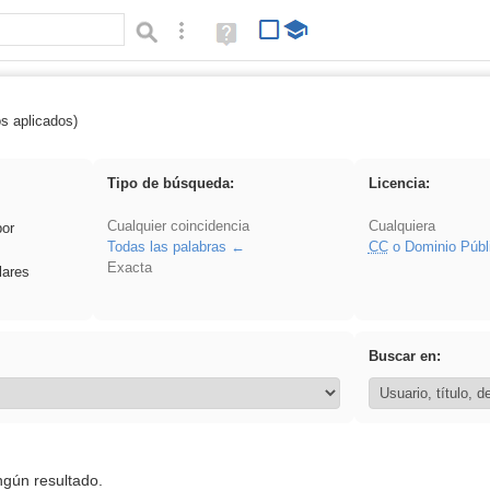
Búsqueda avanzada
Ayuda
(en
ventana
nueva)
os aplicados)
 VDj
Tipo de búsqueda:
Licencia:
Cualquier coincidencia
Cualquiera
por
Todas las palabras
CC
o Dominio Públ
Exacta
lares
Buscar en:
ngún resultado.