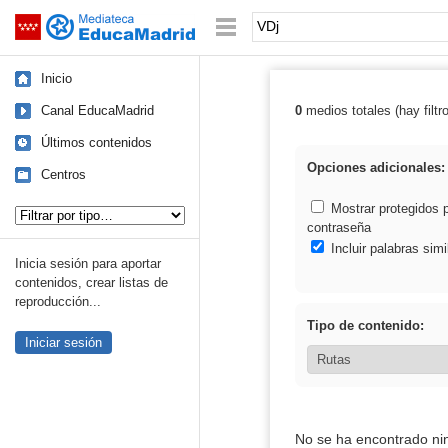
Mediateca de EducaMadrid
Saltar navegación
Palabra o frase:
Inicio
Canal EducaMadrid
0
medios totales (hay filtr
Resultados de:
Últimos contenidos
Opciones adicionales:
Centros
Tipo de contenido:
Mostrar protegidos 
contraseña
Incluir palabras simi
Inicia sesión para aportar
contenidos, crear listas de
reproducción...
Tipo de contenido:
Iniciar sesión
No se ha encontrado ni