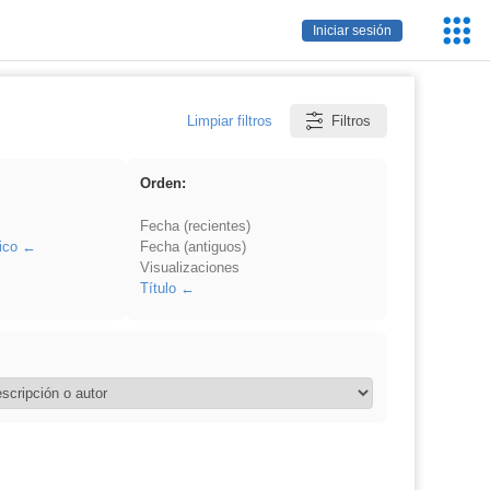
Servic
Iniciar sesión
Educa
Limpiar filtros
Filtros
Orden:
Fecha (recientes)
ico
Fecha (antiguos)
Visualizaciones
Título