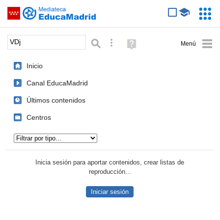
Mediateca de EducaMadrid
Saltar navegación
Servic
Educa
Palabra o frase:
Búsqueda avanzada
Ayuda
(en
ventana
Inicio
nueva)
Canal EducaMadrid
Últimos contenidos
Centros
Tipo de contenido:
Inicia sesión para aportar contenidos, crear listas de
reproducción...
Iniciar sesión