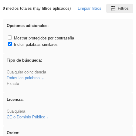
0
medios totales (hay filtros aplicados)
Limpiar filtros
Filtros
Resultados de: VDj
Opciones adicionales:
Mostrar protegidos por contraseña
Incluir palabras similares
Tipo de búsqueda:
Cualquier coincidencia
Todas las palabras
Exacta
Licencia:
Cualquiera
CC
o Dominio Público
Orden: