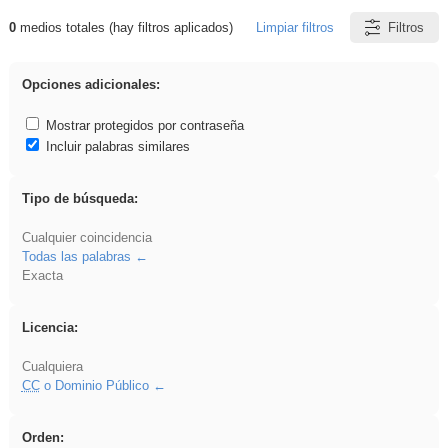
0
medios totales (hay filtros aplicados)
Limpiar filtros
Filtros
Resultados de: Video final 6ep
Opciones adicionales:
Mostrar protegidos por contraseña
Incluir palabras similares
Tipo de búsqueda:
Cualquier coincidencia
Todas las palabras
Exacta
Licencia:
Cualquiera
CC
o Dominio Público
Orden: