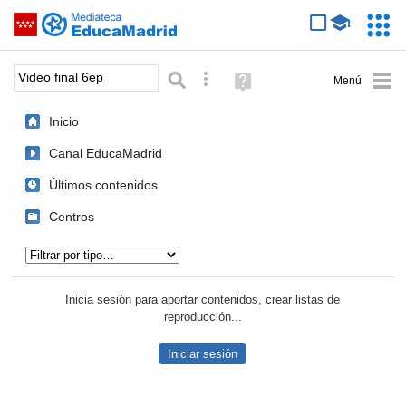
Mediateca de EducaMadrid
Saltar navegación
Servic
Educa
Palabra o frase:
Búsqueda avanzada
Ayuda
(en
ventana
Inicio
nueva)
Canal EducaMadrid
Últimos contenidos
Centros
Tipo de contenido:
Inicia sesión para aportar contenidos, crear listas de
reproducción...
Iniciar sesión