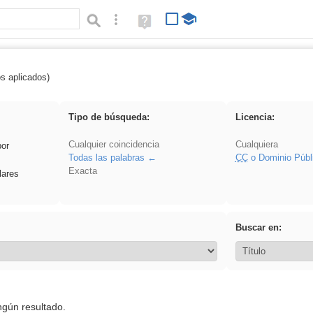
Búsqueda avanzada
Ayuda
(en
ventana
nueva)
os aplicados)
 acanalado
Tipo de búsqueda:
Licencia:
Cualquier coincidencia
Cualquiera
por
Todas las palabras
CC
o Dominio Públ
Exacta
lares
Buscar en:
ngún resultado.