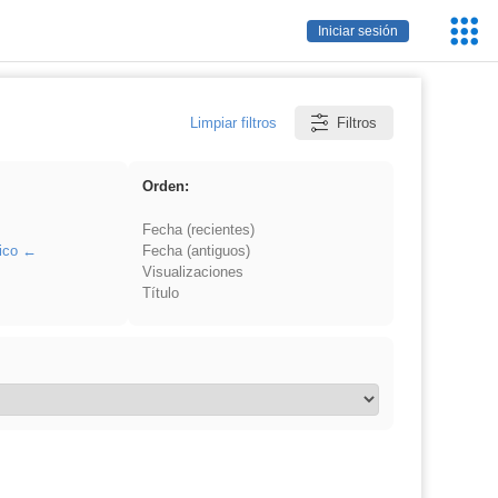
Servic
Iniciar sesión
Educa
Limpiar filtros
Filtros
Orden:
Fecha (recientes)
ico
Fecha (antiguos)
Visualizaciones
Título