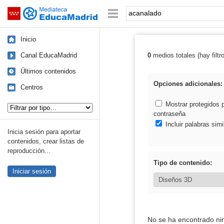
Mediateca de EducaMadrid
Saltar navegación
Palabra o frase:
Inicio
Canal EducaMadrid
0
medios totales (hay filtr
Resultados de:
Últimos contenidos
Opciones adicionales:
Centros
Tipo de contenido:
Mostrar protegidos 
contraseña
Incluir palabras simi
Inicia sesión para aportar
contenidos, crear listas de
reproducción...
Tipo de contenido:
Iniciar sesión
No se ha encontrado ni