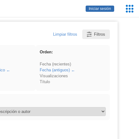
Servic
Iniciar sesión
Educa
Limpiar filtros
Filtros
Orden:
Fecha (recientes)
ico
Fecha (antiguos)
Visualizaciones
Título