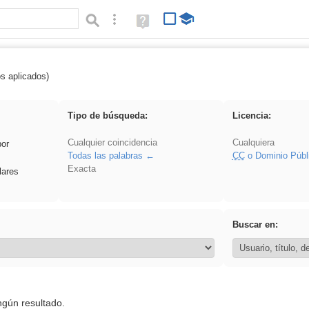
Búsqueda avanzada
Ayuda
(en
ventana
nueva)
os aplicados)
 acanalado
Tipo de búsqueda:
Licencia:
Cualquier coincidencia
Cualquiera
por
Todas las palabras
CC
o Dominio Públ
Exacta
lares
Buscar en:
ngún resultado.