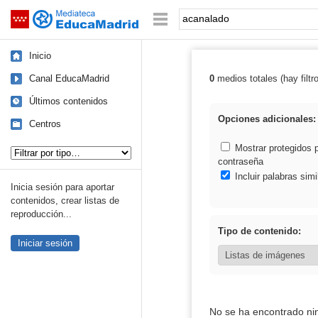
Mediateca de EducaMadrid
Saltar navegación
Palabra o frase:
Inicio
Canal EducaMadrid
0
medios totales (hay filtr
Resultados de:
Últimos contenidos
Opciones adicionales:
Centros
Tipo de contenido:
Mostrar protegidos 
contraseña
Incluir palabras simi
Inicia sesión para aportar
contenidos, crear listas de
reproducción...
Tipo de contenido:
Iniciar sesión
No se ha encontrado ni