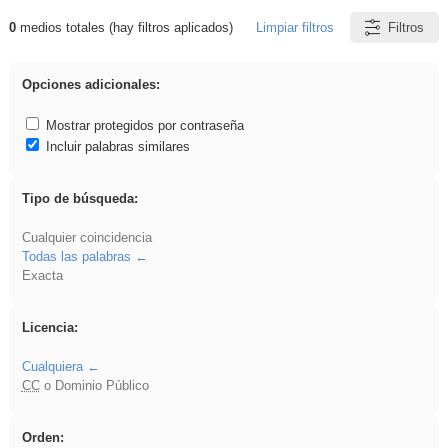
0
medios totales (hay filtros aplicados)
Limpiar filtros
Filtros
Resultados de: acanalado
Opciones adicionales:
Mostrar protegidos por contraseña
Incluir palabras similares
Tipo de búsqueda:
Cualquier coincidencia
Todas las palabras
Exacta
Licencia:
Cualquiera
CC
o Dominio Público
Orden: