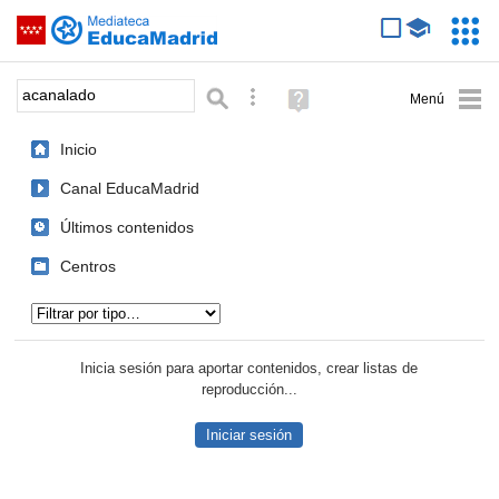
Mediateca de EducaMadrid
Saltar navegación
Servic
Educa
Palabra o frase:
Búsqueda avanzada
Ayuda
(en
ventana
Inicio
nueva)
Canal EducaMadrid
Últimos contenidos
Centros
Tipo de contenido:
Inicia sesión para aportar contenidos, crear listas de
reproducción...
Iniciar sesión