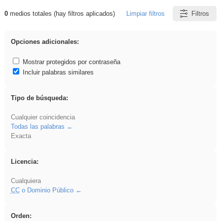
0
medios totales (hay filtros aplicados)
Limpiar filtros
Filtros
Resultados de: acanalado
Opciones adicionales:
Mostrar protegidos por contraseña
Incluir palabras similares
Tipo de búsqueda:
Cualquier coincidencia
Todas las palabras
Exacta
Licencia:
Cualquiera
CC
o Dominio Público
Orden: