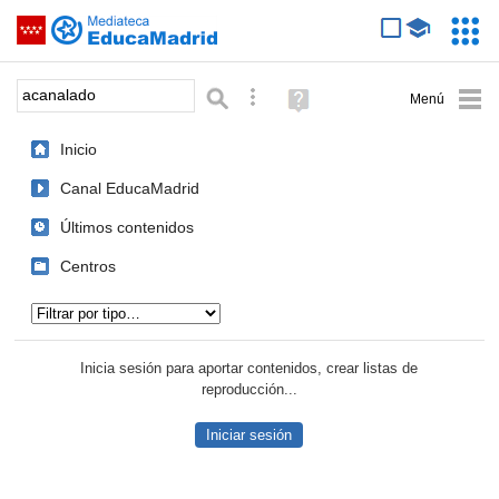
Mediateca de EducaMadrid
Saltar navegación
Servic
Educa
Palabra o frase:
Búsqueda avanzada
Ayuda
(en
ventana
Inicio
nueva)
Canal EducaMadrid
Últimos contenidos
Centros
Tipo de contenido:
Inicia sesión para aportar contenidos, crear listas de
reproducción...
Iniciar sesión