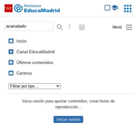
Mediateca de EducaMadrid
Saltar navegación
Servic
Educa
Palabra o frase:
Búsqueda avanzada
Ayuda
(en
ventana
Inicio
nueva)
Canal EducaMadrid
Últimos contenidos
Centros
Tipo de contenido:
Inicia sesión para aportar contenidos, crear listas de
reproducción...
Iniciar sesión