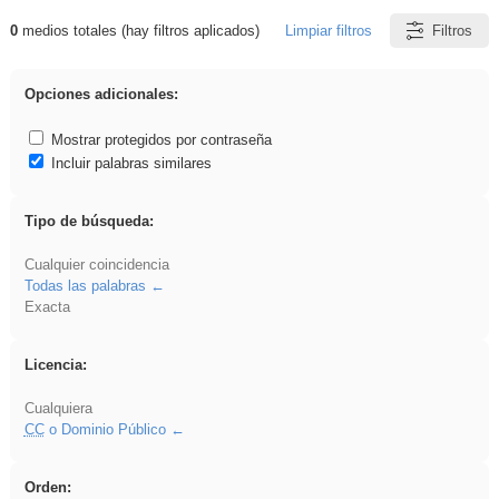
0
medios totales (hay filtros aplicados)
Limpiar filtros
Filtros
Resultados de: acanalado
Opciones adicionales:
Mostrar protegidos por contraseña
Incluir palabras similares
Tipo de búsqueda:
Cualquier coincidencia
Todas las palabras
Exacta
Licencia:
Cualquiera
CC
o Dominio Público
Orden: