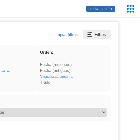
Servic
Iniciar sesión
Educa
Limpiar filtros
Filtros
Orden:
Fecha (recientes)
ico
Fecha (antiguos)
Visualizaciones
Título