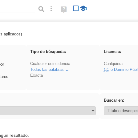
Búsqueda avanzada
Ayuda
(en
ventana
nueva)
os aplicados)
 acanalado
Tipo de búsqueda:
Licencia:
Cualquier coincidencia
Cualquiera
por
Todas las palabras
CC
o Dominio Públ
Exacta
lares
Buscar en:
ngún resultado.