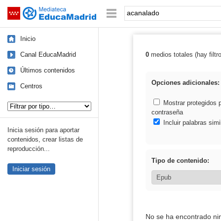
Mediateca de EducaMadrid
Saltar navegación
Palabra o frase:
Inicio
Canal EducaMadrid
0
medios totales (hay filtr
Resultados de:
Últimos contenidos
Opciones adicionales:
Centros
Tipo de contenido:
Mostrar protegidos 
contraseña
Incluir palabras simi
Inicia sesión para aportar
contenidos, crear listas de
reproducción...
Tipo de contenido:
Iniciar sesión
No se ha encontrado ni