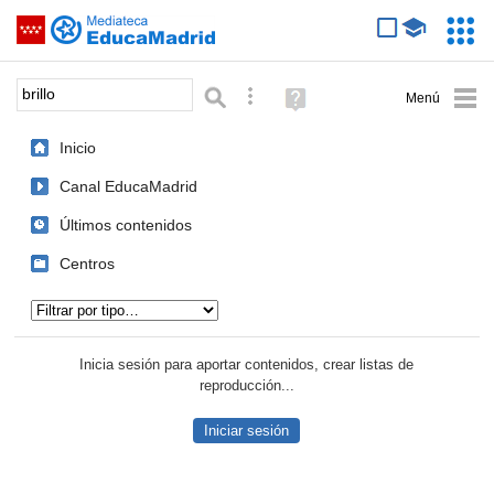
Mediateca de EducaMadrid
Saltar navegación
Servic
Educa
Palabra o frase:
Búsqueda avanzada
Ayuda
(en
ventana
Inicio
nueva)
Canal EducaMadrid
Últimos contenidos
Centros
Tipo de contenido:
Inicia sesión para aportar contenidos, crear listas de
reproducción...
Iniciar sesión