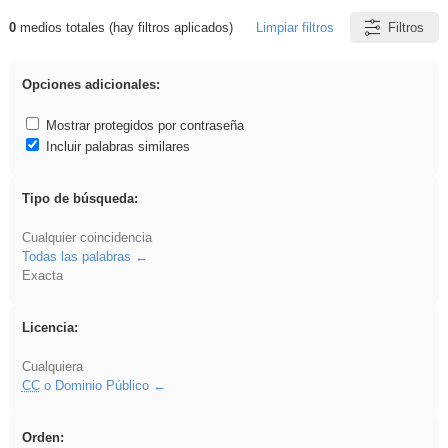
0
medios totales (hay filtros aplicados)
Limpiar filtros
Filtros
Resultados de: brillo
Opciones adicionales:
Mostrar protegidos por contraseña
Incluir palabras similares
Tipo de búsqueda:
Cualquier coincidencia
Todas las palabras
Exacta
Licencia:
Cualquiera
CC
o Dominio Público
Orden: