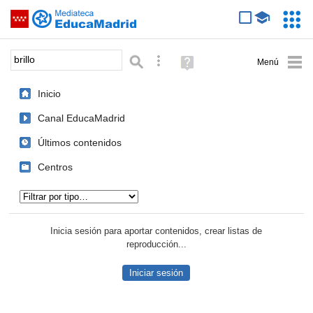
Mediateca de EducaMadrid
Saltar navegación
Servic
Educa
Palabra o frase:
Búsqueda avanzada
Ayuda
(en
ventana
Inicio
nueva)
Canal EducaMadrid
Últimos contenidos
Centros
Tipo de contenido:
Inicia sesión para aportar contenidos, crear listas de
reproducción...
Iniciar sesión