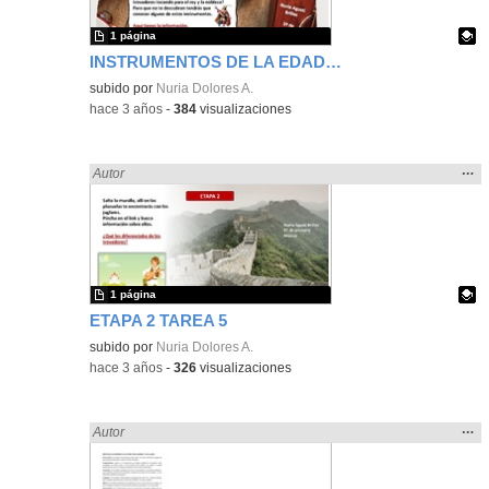
1 página
INSTRUMENTOS DE LA EDAD MEDIA
Contenido educativo.
subido por
Nuria Dolores A.
-
hace 3 años
-
384
visualizaciones
Mos
…
Encontrado «brillo» en:
Autor
la
ubic
de l
bús
1 página
ETAPA 2 TAREA 5
Contenido educativo.
subido por
Nuria Dolores A.
-
hace 3 años
-
326
visualizaciones
Mos
…
Encontrado «brillo» en:
Autor
la
ubic
de l