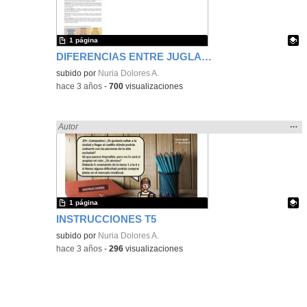
bús
1 página
DIFERENCIAS ENTRE JUGLARES Y TROVADORES
Contenido educativo.
subido por
Nuria Dolores A.
-
hace 3 años
-
700
visualizaciones
Mos
…
Encontrado «brillo» en:
Autor
la
ubic
de l
bús
1 página
INSTRUCCIONES T5
Contenido educativo.
subido por
Nuria Dolores A.
-
hace 3 años
-
296
visualizaciones