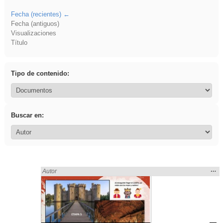
Fecha (recientes)
Fecha (antiguos)
Visualizaciones
Título
Tipo de contenido:
Buscar en:
Mos
…
Encontrado «brillo» en:
Autor
la
ubic
de l
bús