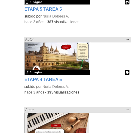
1 página
ETAPA 5 TAREA 5
Contenido educativo.
subido por
Nuria Dolores A.
-
hace 3 años
-
387
visualizaciones
Mos
…
Encontrado «brillo» en:
Autor
la
ubic
de l
bús
1 página
ETAPA 4 TAREA 5
Contenido educativo.
subido por
Nuria Dolores A.
-
hace 3 años
-
395
visualizaciones
Mos
…
Encontrado «brillo» en:
Autor
la
ubic
de l
bús