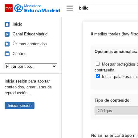
Mediateca de EducaMadrid
Saltar navegación
Palabra o frase:
Inicio
Canal EducaMadrid
0
medios totales (hay filtr
Resultados de: b
Últimos contenidos
Opciones adicionales:
Centros
Tipo de contenido:
Mostrar protegidos 
contraseña
Incluir palabras simi
Inicia sesión para aportar
contenidos, crear listas de
reproducción...
Tipo de contenido:
Iniciar sesión
No se ha encontrado ni