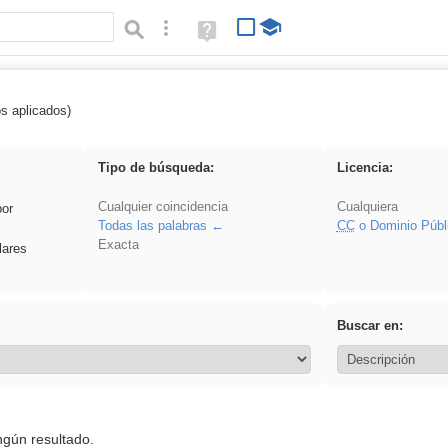
Búsqueda avanzada
Ayuda
(en
ventana
nueva)
os aplicados)
rillo
Tipo de búsqueda:
Licencia:
Cualquier coincidencia
Cualquiera
por
Todas las palabras
CC
o Dominio Públ
Exacta
lares
Buscar en:
ngún resultado.