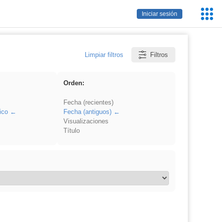
Servic
Iniciar sesión
Educa
Limpiar filtros
Filtros
Orden:
Fecha (recientes)
ico
Fecha (antiguos)
Visualizaciones
Título