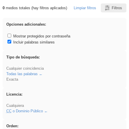
0
medios totales (hay filtros aplicados)
Limpiar filtros
Filtros
Resultados de: brillo
Opciones adicionales:
Mostrar protegidos por contraseña
Incluir palabras similares
Tipo de búsqueda:
Cualquier coincidencia
Todas las palabras
Exacta
Licencia:
Cualquiera
CC
o Dominio Público
Orden: