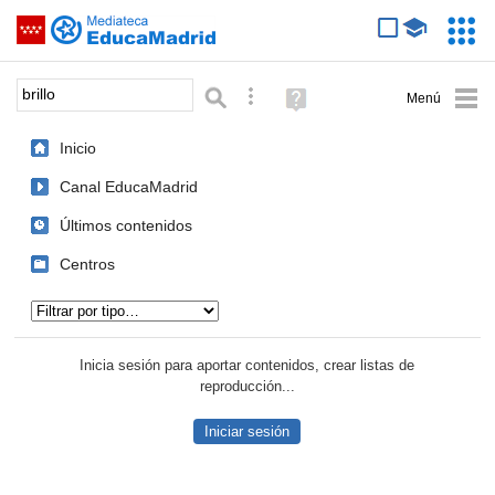
Mediateca de EducaMadrid
Saltar navegación
Servic
Educa
Palabra o frase:
Búsqueda avanzada
Ayuda
(en
ventana
Inicio
nueva)
Canal EducaMadrid
Últimos contenidos
Centros
Tipo de contenido:
Inicia sesión para aportar contenidos, crear listas de
reproducción...
Iniciar sesión