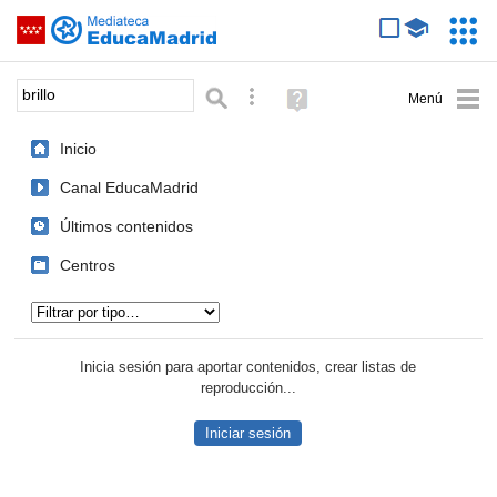
Mediateca de EducaMadrid
Saltar navegación
Servic
Educa
Palabra o frase:
Búsqueda avanzada
Ayuda
(en
ventana
Inicio
nueva)
Canal EducaMadrid
Últimos contenidos
Centros
Tipo de contenido:
Inicia sesión para aportar contenidos, crear listas de
reproducción...
Iniciar sesión