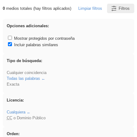
0
medios totales (hay filtros aplicados)
Limpiar filtros
Filtros
Resultados de: brillo
Opciones adicionales:
Mostrar protegidos por contraseña
Incluir palabras similares
Tipo de búsqueda:
Cualquier coincidencia
Todas las palabras
Exacta
Licencia:
Cualquiera
CC
o Dominio Público
Orden: